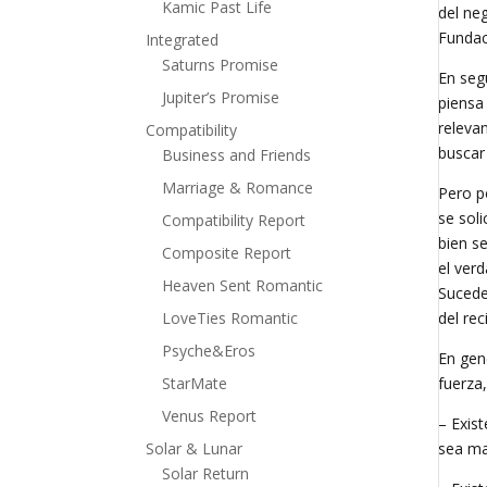
Kamic Past Life
del ne
Fundac
Integrated
Saturns Promise
En seg
Jupiter’s Promise
piensa
releva
Compatibility
buscar
Business and Friends
Marriage & Romance
Pero p
se soli
Compatibility Report
bien se
Composite Report
el ver
Heaven Sent Romantic
Sucede
LoveTies Romantic
del re
Psyche&Eros
En gen
StarMate
fuerza,
Venus Report
– Exis
Solar & Lunar
sea ma
Solar Return