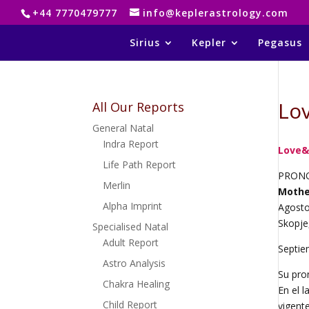
+44 7770479777
info@keplerastrology.com
Sirius
Kepler
Pegasus
Lo
All Our Reports
General Natal
Indra Report
Love&
Life Path Report
PRONO
Merlin
Mothe
Alpha Imprint
Agosto
Skopje
Specialised Natal
Adult Report
Septie
Astro Analysis
Su pro
Chakra Healing
En el l
Child Report
vigente