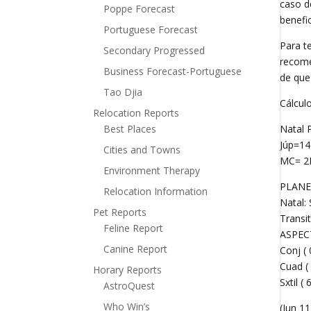
caso d
Poppe Forecast
benefi
Portuguese Forecast
Para t
Secondary Progressed
recome
Business Forecast-Portuguese
de que
Tao Djia
Cálcul
Relocation Reports
Best Places
Natal 
Júp=1
Cities and Towns
MC= 2L
Environment Therapy
PLANE
Relocation Information
Natal:
Pet Reports
Transi
Feline Report
ASPEC
Canine Report
Conj (
Cuad (
Horary Reports
Sxtil 
AstroQuest
Who Win’s
(Jun 11