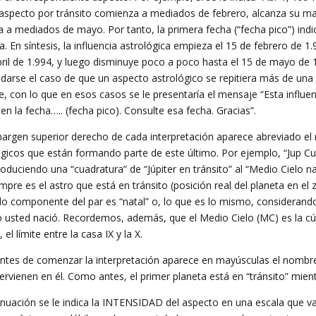
 aspecto por tránsito comienza a mediados de febrero, alcanza su may
a a mediados de mayo. Por tanto, la primera fecha (“fecha pico”) ind
. En síntesis, la influencia astrológica empieza el 15 de febrero de 
bril de 1.994, y luego disminuye poco a poco hasta el 15 de mayo de 
 darse el caso de que un aspecto astrológico se repitiera más de una
e, con lo que en esos casos se le presentaría el mensaje “Esta influe
en la fecha….. (fecha pico). Consulte esa fecha. Gracias”.
margen superior derecho de cada interpretación aparece abreviado el
ógicos que están formando parte de este último. Por ejemplo, “Jup Cua
oduciendo una “cuadratura” de “Júpiter en tránsito” al “Medio Cielo nat
mpre es el astro que está en tránsito (posición real del planeta en el 
o componente del par es “natal” o, lo que es lo mismo, considerando
 usted nació. Recordemos, además, que el Medio Cielo (MC) es la cúspi
el límite entre la casa IX y la X.
antes de comenzar la interpretación aparece en mayúsculas el nombre
ervienen en él. Como antes, el primer planeta está en “tránsito” mient
inuación se le indica la INTENSIDAD del aspecto en una escala que va