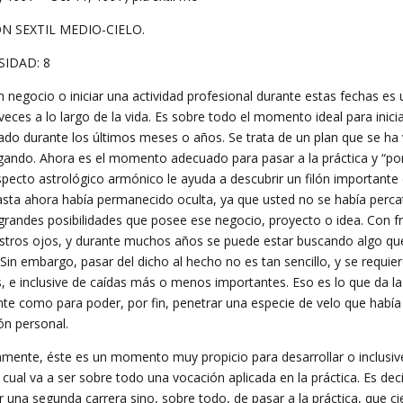
N SEXTIL MEDIO-CIELO.
SIDAD: 8
un negocio o iniciar una actividad profesional durante estas fechas e
veces a lo largo de la vida. Es sobre todo el momento ideal para inic
do durante los últimos meses o años. Se trata de un plan que se ha
igando. Ahora es el momento adecuado para pasar a la práctica y “po
specto astrológico armónico le ayuda a descubrir un filón importante 
asta ahora había permanecido oculta, ya que usted no se había perca
 grandes posibilidades que posee ese negocio, proyecto o idea. Con 
stros ojos, y durante muchos años se puede estar buscando algo que 
Sin embargo, pasar del dicho al hecho no es tan sencillo, y se requi
s, e inclusive de caídas más o menos importantes. Eso es lo que da l
ente como para poder, por fin, penetrar una especie de velo que hab
ón personal.
amente, éste es un momento muy propicio para desarrollar o inclusive
 cual va a ser sobre todo una vocación aplicada en la práctica. Es dec
 una segunda carrera sino, sobre todo, de pasar a la práctica, que cie