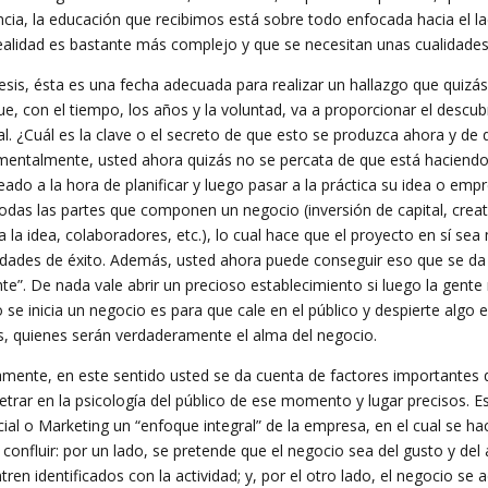
ncia, la educación que recibimos está sobre todo enfocada hacia el l
realidad es bastante más complejo y que se necesitan unas cualidades
tesis, ésta es una fecha adecuada para realizar un hallazgo que qui
ue, con el tiempo, los años y la voluntad, va a proporcionar el descu
al. ¿Cuál es la clave o el secreto de que esto se produzca ahora y de
entalmente, usted ahora quizás no se percata de que está haciend
ado a la hora de planificar y luego pasar a la práctica su idea o empr
todas las partes que componen un negocio (inversión de capital, creati
ca la idea, colaboradores, etc.), lo cual hace que el proyecto en sí 
lidades de éxito. Además, usted ahora puede conseguir eso que se da 
te”. De nada vale abrir un precioso establecimiento si luego la gente
 se inicia un negocio es para que cale en el público y despierte algo 
es, quienes serán verdaderamente el alma del negocio.
amente, en este sentido usted se da cuenta de factores importantes q
etrar en la psicología del público de ese momento y lugar precisos. Es
ial o Marketing un “enfoque integral” de la empresa, en el cual se h
 confluir: por un lado, se pretende que el negocio sea del gusto y del
ren identificados con la actividad; y, por el otro lado, el negocio se 