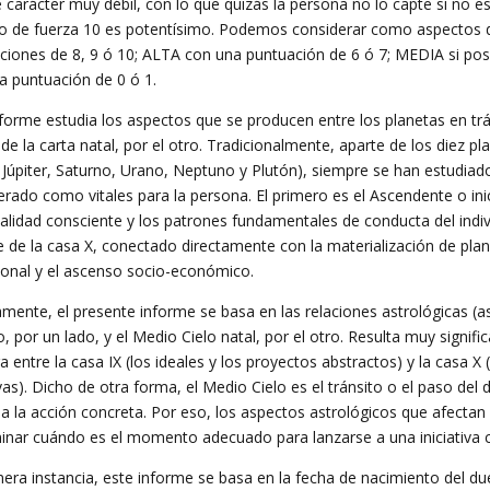
e carácter muy débil, con lo que quizás la persona no lo capte si no 
o de fuerza 10 es potentísimo. Podemos considerar como aspectos 
ciones de 8, 9 ó 10; ALTA con una puntuación de 6 ó 7; MEDIA si pose
a puntuación de 0 ó 1.
forme estudia los aspectos que se producen entre los planetas en tráns
de la carta natal, por el otro. Tradicionalmente, aparte de los diez p
 Júpiter, Saturno, Urano, Neptuno y Plutón), siempre se han estudiado
erado como vitales para la persona. El primero es el Ascendente o inic
alidad consciente y los patrones fundamentales de conducta del indiv
e de la casa X, conectado directamente con la materialización de plane
ional y el ascenso socio-económico.
amente, el presente informe se basa en las relaciones astrológicas (
o, por un lado, y el Medio Cielo natal, por el otro. Resulta muy signifi
a entre la casa IX (los ideales y los proyectos abstractos) y la casa X 
ivas). Dicho de otra forma, el Medio Cielo es el tránsito o el paso del d
a la acción concreta. Por eso, los aspectos astrológicos que afectan
inar cuándo es el momento adecuado para lanzarse a una iniciativa c
mera instancia, este informe se basa en la fecha de nacimiento del d