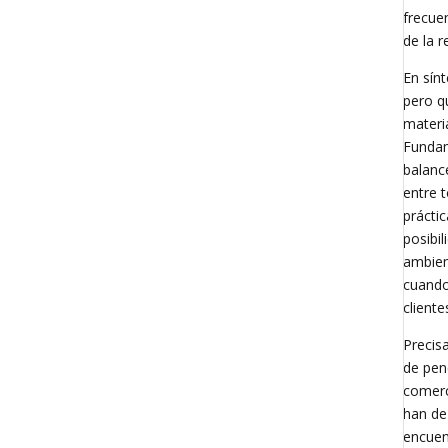
frecue
de la 
En sín
pero q
materi
Fundam
balance
entre 
prácti
posibi
ambien
cuando
client
Precis
de pen
comerc
han de
encuent