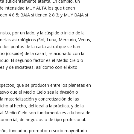
está suficientemente atenta. En cambio, un
de intensidad MUY ALTA los que tienen
en 4 ó 5; BAJA si tienen 2 ó 3; y MUY BAJA si
ito, por un lado, y la cúspide o inicio de la
lanetas astrológicos (Sol, Luna, Mercurio, Venus,
 dos puntos de la carta astral que se han
io (cúspide) de la casa I, relacionado con la
iduo. El segundo factor es el Medio Cielo o
s y de iniciativas, así como con el éxito
aspectos) que se producen entre los planetas en
cativo que el Medio Cielo sea la división o
(la materialización y concretización de las
icho al hecho, del ideal a la práctica, y de la
 al Medio Cielo son fundamentales a la hora de
omercial, de negocios o de tipo profesional.
ueño, fundador, promotor o socio mayoritario