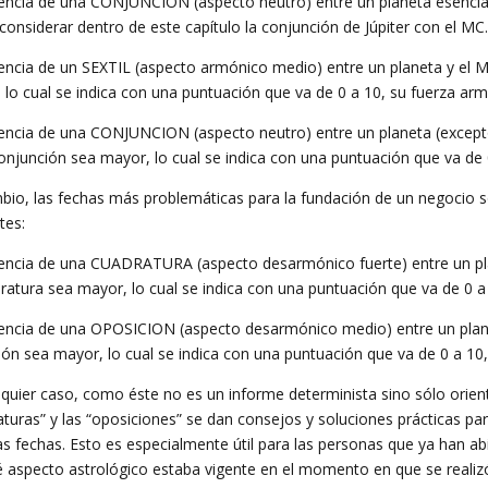
tencia de una CONJUNCION (aspecto neutro) entre un planeta esencia
considerar dentro de este capítulo la conjunción de Júpiter con el MC
tencia de un SEXTIL (aspecto armónico medio) entre un planeta y el Med
 lo cual se indica con una puntuación que va de 0 a 10, su fuerza ar
tencia de una CONJUNCION (aspecto neutro) entre un planeta (excepto J
conjunción sea mayor, lo cual se indica con una puntuación que va de
bio, las fechas más problemáticas para la fundación de un negocio s
tes:
tencia de una CUADRATURA (aspecto desarmónico fuerte) entre un plan
dratura sea mayor, lo cual se indica con una puntuación que va de 0 
tencia de una OPOSICION (aspecto desarmónico medio) entre un planeta
ión sea mayor, lo cual se indica con una puntuación que va de 0 a 1
lquier caso, como éste no es un informe determinista sino sólo orient
aturas” y las “oposiciones” se dan consejos y soluciones prácticas pa
as fechas. Esto es especialmente útil para las personas que ya han a
é aspecto astrológico estaba vigente en el momento en que se realizó