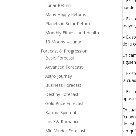
– Exis
Lunar Return
puede 
Many Happy Returns
– Exis
Planets in Solar Return
mayor,
Monthly Fitness and Health
– Exis
13 Moons – Lunar
de la 
Forecast & Progression
En cam
Basic Forecast
siguien
Advanced Forecast
– Exis
Astro Journey
la cua
Business Forecast
– Exis
Destiny Forecast
oposic
Gold Price Forecast
En cua
Karmic-Spiritual
“cuadr
Love & Romance
de est
MiniMinder Forecast
ver qu