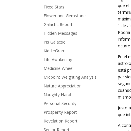
que el
Fixed Stars
termin
Flower and Gemstone
máxima
Galactic Report
1 de a
Podría
Hidden Messages
inform
Iris Galactic
ocurre 
KiddieGram
En el 
Life Awakening
astrol
Medicine Wheel
está pr
par sie
Midpoint Weighting Analysis
segund
Nature Appreciation
cuando
Naughty Natal
mismo, 
Personal Security
Justo 
Prosperity Report
que int
Revelation Report
A cont
Senior Report