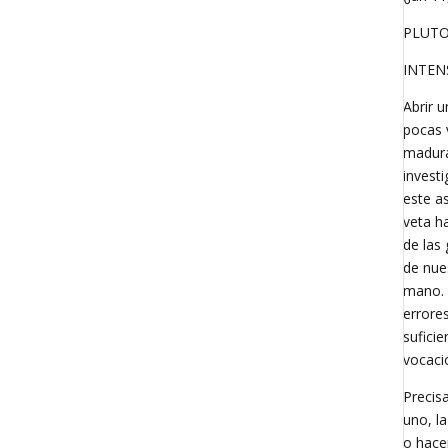
PLUTO
INTEN
Abrir 
pocas 
madura
invest
este a
veta h
de las
de nue
mano. 
errore
sufici
vocaci
Precis
uno, la
o hacer