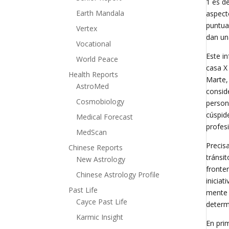
1 es d
Earth Mandala
aspect
puntua
Vertex
dan un
Vocational
Este in
World Peace
casa X 
Health Reports
Marte,
AstroMed
consid
Cosmobiology
person
cúspid
Medical Forecast
profes
MedScan
Precis
Chinese Reports
tránsit
New Astrology
fronter
Chinese Astrology Profile
iniciat
Past Life
mente 
Cayce Past Life
determ
Karmic Insight
En pri