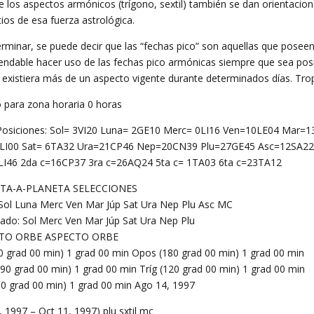
e los aspectos armónicos (trígono, sextil) también se dan orientaci
cios de esa fuerza astrológica.
erminar, se puede decir que las “fechas pico” son aquellas que poseen
ndable hacer uso de las fechas pico armónicas siempre que sea posibl
 existiera más de un aspecto vigente durante determinados días. Tr
o para zona horaria 0 horas
Posiciones: Sol= 3VI20 Luna= 2GE10 Merc= 0LI16 Ven=10LE04 Mar=1
4LI00 Sat= 6TA32 Ura=21CP46 Nep=20CN39 Plu=27GE45 Asc=12SA2
I46 2da c=16CP37 3ra c=26AQ24 5ta c= 1TA03 6ta c=23TA12
TA-A-PLANETA SELECCIONES
 Sol Luna Merc Ven Mar Júp Sat Ura Nep Plu Asc MC
tado: Sol Merc Ven Mar Júp Sat Ura Nep Plu
TO ORBE ASPECTO ORBE
 0 grad 00 min) 1 grad 00 min Opos (180 grad 00 min) 1 grad 00 min
 90 grad 00 min) 1 grad 00 min Tríg (120 grad 00 min) 1 grad 00 min
( 60 grad 00 min) 1 grad 00 min Ago 14, 1997
, 1997 – Oct 11, 1997) plu sxtil mc