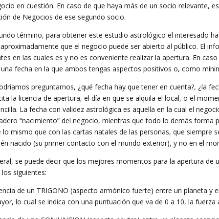
gocio en cuestión. En caso de que haya más de un socio relevante, es
ión de Negocios de ese segundo socio.
undo término, para obtener este estudio astrológico el interesado ha
 aproximadamente que el negocio puede ser abierto al público. El in
ntes en las cuales es y no es conveniente realizar la apertura. En cas
 una fecha en la que ambos tengas aspectos positivos o, como mín
odríamos preguntarnos, ¿qué fecha hay que tener en cuenta?, ¿la fech
cita la licencia de apertura, el día en que se alquila el local, o el mo
ncilla. La fecha con validez astrológica es aquella en la cual el negoc
dadero “nacimiento” del negocio, mientras que todo lo demás forma p
 lo mismo que con las cartas natales de las personas, que siempre s
cién nacido (su primer contacto con el mundo exterior), y no en el m
eral, se puede decir que los mejores momentos para la apertura de
 los siguientes:
tencia de un TRIGONO (aspecto armónico fuerte) entre un planeta y el 
yor, lo cual se indica con una puntuación que va de 0 a 10, la fuerz