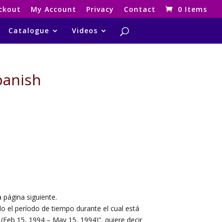
ckout
My Account
Privacy
Contact
0 Items
Catalogue
Videos
panish
página siguiente.
do el período de tiempo durante el cual está
 (Feb 15, 1994 – May 15, 1994)”, quiere decir