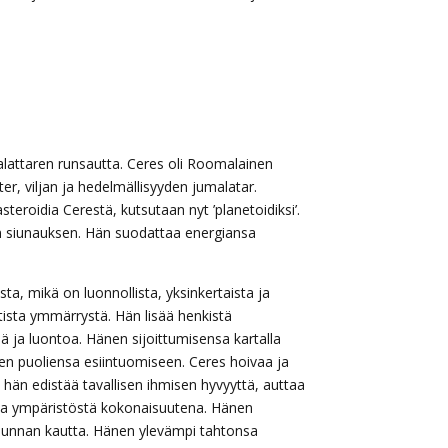
malattaren runsautta. Ceres oli Roomalainen
r, viljan ja hedelmällisyyden jumalatar.
eroidia Cerestä, kutsutaan nyt ’planetoidiksi’.
en siunauksen. Hän suodattaa energiansa
a, mikä on luonnollista, yksinkertaista ja
tista ymmärrystä. Hän lisää henkistä
iä ja luontoa. Hänen sijoittumisensa kartalla
iden puoliensa esiintuomiseen. Ceres hoivaa ja
än edistää tavallisen ihmisen hyvyyttä, auttaa
oa ympäristöstä kokonaisuutena. Hänen
rjunnan kautta. Hänen ylevämpi tahtonsa