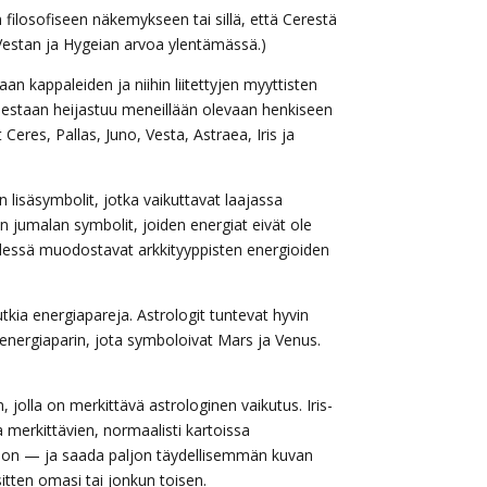
n filosofiseen näkemykseen tai sillä, että Cerestä
, Vestan ja Hygeian arvoa ylentämässä.)
aan kappaleiden ja niihin liitettyjen myyttisten
olestaan heijastuu meneillään olevaan henkiseen
 Ceres, Pallas, Juno, Vesta, Astraea, Iris ja
n lisäsymbolit, jotka vaikuttavat laajassa
 jumalan symbolit, joiden energiat eivät ole
dessä muodostavat arkkityyppisten energioiden
tkia energiapareja. Astrologit tuntevat hyvin
energiaparin, jota symboloivat Mars ja Venus.
 jolla on merkittävä astrologinen vaikutus. Iris-
 merkittävien, normaalisti kartoissa
kkoon — ja saada paljon täydellisemmän kuvan
itten omasi tai jonkun toisen.