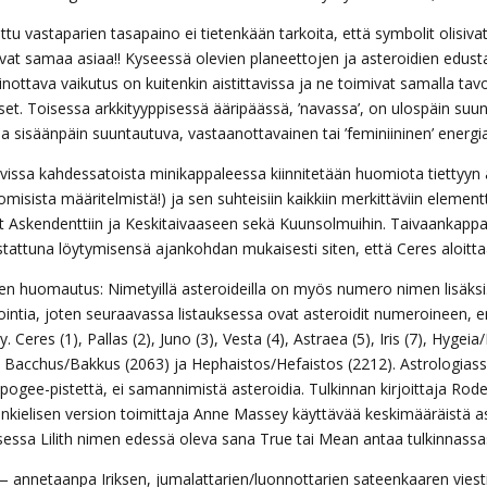
tu vastaparien tasapaino ei tietenkään tarkoita, että symbolit olisivat
vat samaa asiaa!! Kyseessä olevien planeettojen ja asteroidien edust
nottava vaikutus on kuitenkin aistittavissa ja ne toimivat samalla tavoi
et. Toisessa arkkityyppisessä ääripäässä, ’navassa’, on ulospäin suunta
a sisäänpäin suuntautuva, vastaanottavainen tai ’feminiininen’ energia
vissa kahdessatoista minikappaleessa kiinnitetään huomiota tiettyyn as
omisista määritelmistä!) ja sen suhteisiin kaikkiin merkittäviin elem
t Askendenttiin ja Keskitaivaaseen sekä Kuunsolmuihin. Taivaankappal
istattuna löytymisensä ajankohdan mukaisesti siten, että Ceres aloitt
en huomautus: Nimetyillä asteroideilla on myös numero nimen lisäksi
intia, joten seuraavassa listauksessa ovat asteroidit numeroineen, 
y. Ceres (1), Pallas (2), Juno (3), Vesta (4), Astraea (5), Iris (7), Hyge
, Bacchus/Bakkus (2063) ja Hephaistos/Hefaistos (2212). Astrologiassa
ogee-pistettä, ei samannimistä asteroidia. Tulkinnan kirjoittaja Roder
kielisen version toimittaja Anne Massey käyttävää keskimääräistä astr
sessa Lilith nimen edessä oleva sana True tai Mean antaa tulkinnassasi
— annetaanpa Iriksen, jumalattarien/luonnottarien sateenkaaren viesti