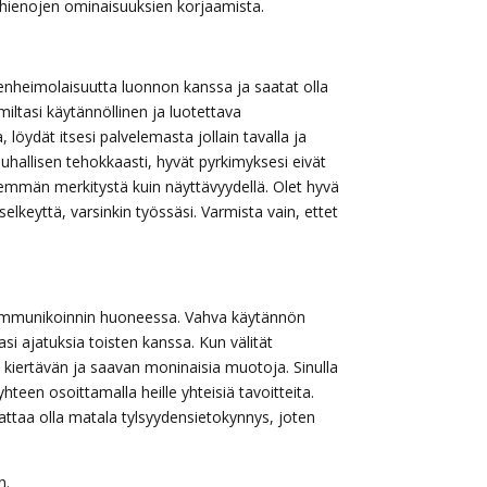
hienojen ominaisuuksien korjaamista.
nheimolaisuutta luonnon kanssa ja saatat olla
miltasi käytännöllinen ja luotettava
 löydät itsesi palvelemasta jollain tavalla ja
uhallisen tehokkaasti, hyvät pyrkimyksesi eivät
enemmän merkitystä kuin näyttävyydellä. Olet hyvä
lkeyttä, varsinkin työssäsi. Varmista vain, ettet
 kommunikoinnin huoneessa. Vahva käytännön
asi ajatuksia toisten kanssa. Kun välität
n kiertävän ja saavan moninaisia muotoja. Sinulla
teen osoittamalla heille yhteisiä tavoitteita.
attaa olla matala tylsyydensietokynnys, joten
n.