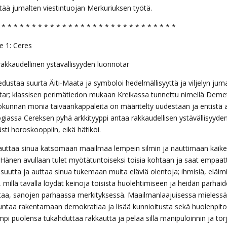
tää jumalten viestintuojan Merkuriuksen työtä.
 * * * * * * * * * * * * * * * * * * * * * * * * * * * * *
e 1: Ceres
rakkaudellinen ystävällisyyden luonnotar
edustaa suurta Äiti-Maata ja symboloi hedelmällisyyttä ja viljelyn ju
tar; klassisen perimätiedon mukaan Kreikassa tunnettu nimellä Demete
okunnan monia taivaankappaleita on määritelty uudestaan ja entistä ast
ogiassa Cereksen pyhä arkkityyppi antaa rakkaudellisen ystävällisyyd
sti horoskooppiin, eikä hätiköi.
auttaa sinua katsomaan maailmaa lempein silmin ja nauttimaan kaikest
 Hänen avullaan tulet myötätuntoiseksi toisia kohtaan ja saat empaat
isuutta ja auttaa sinua tukemaan muita eläviä olentoja; ihmisiä, eläim
, millä tavalla löydät keinoja toisista huolehtimiseen ja heidän parha
taa, sanojen parhaassa merkityksessä. Maailmanlaajuisessa mielessä h
untaa rakentamaan demokratiaa ja lisää kunnioitusta sekä huolenpit
pi puolensa tukahduttaa rakkautta ja pelaa sillä manipuloinnin ja to