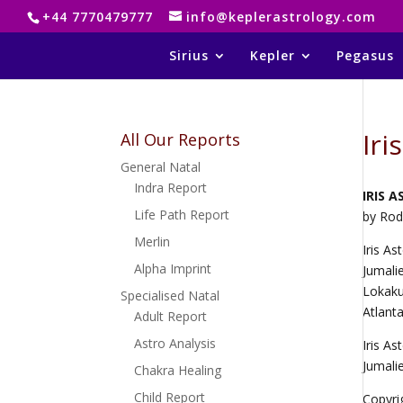
+44 7770479777
info@keplerastrology.com
Sirius
Kepler
Pegasus
Iri
All Our Reports
General Natal
Indra Report
IRIS 
Life Path Report
by Rod
Merlin
Iris As
Alpha Imprint
Jumali
Lokaku
Specialised Natal
Atlant
Adult Report
Astro Analysis
Iris As
Jumali
Chakra Healing
Child Report
Copyri