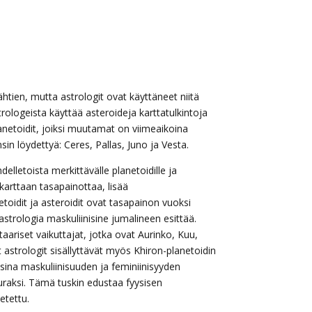
htien, mutta astrologit ovat käyttäneet niitä
ologeista käyttää asteroideja karttatulkintoja
lanetoidit, joiksi muutamat on viimeaikoina
sin löydettyä: Ceres, Pallas, Juno ja Vesta.
elletoista merkittävälle planetoidille ja
ikarttaan tasapainottaa, lisää
anetoidit ja asteroidit ovat tasapainon vuoksi
astrologia maskuliinisine jumalineen esittää.
aariset vaikuttajat, jotka ovat Aurinko, Kuu,
astrologit sisällyttävät myös Khiron-planetoidin
lisina maskuliinisuuden ja feminiinisyyden
euraksi. Tämä tuskin edustaa fyysisen
etettu.