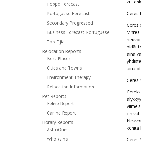
kuiten
Poppe Forecast
Portuguese Forecast
Ceres 
Secondary Progressed
Ceres 
Business Forecast-Portuguese
’vihreä
neuvona
Tao Djia
pidät 
Relocation Reports
aina v
Best Places
yhdist
Cities and Towns
aina ot
Environment Therapy
Ceres 
Relocation Information
Cereks
Pet Reports
älykkyy
Feline Report
viimei
Canine Report
on vahv
Neuvot
Horary Reports
kehitä 
AstroQuest
Who Win’s
Ceres 