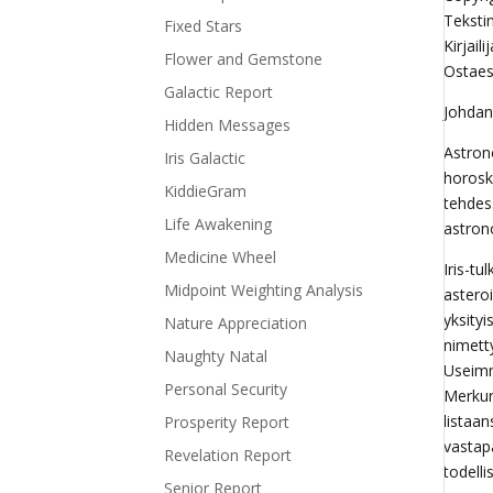
Teksti
Fixed Stars
Kirjail
Flower and Gemstone
Ostaes
Galactic Report
Johdan
Hidden Messages
Astron
Iris Galactic
horosk
KiddieGram
tehdes
Life Awakening
astrono
Medicine Wheel
Iris-tu
Midpoint Weighting Analysis
asteroi
yksityi
Nature Appreciation
nimett
Naughty Natal
Useimm
Personal Security
Merkur
listaan
Prosperity Report
vastapa
Revelation Report
todell
Senior Report