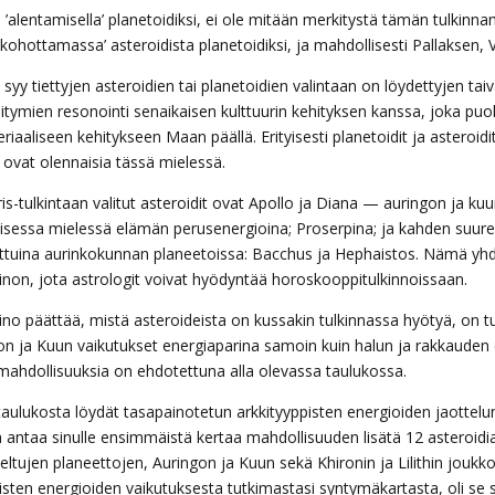
 ’alentamisella’ planetoidiksi, ei ole mitään merkitystä tämän tulkinna
 ’kohottamassa’ asteroidista planetoidiksi, ja mahdollisesti Pallaksen
syy tiettyjen asteroidien tai planetoidien valintaan on löydettyjen taiv
öitymien resonointi senaikaisen kulttuurin kehityksen kanssa, joka pu
riaaliseen kehitykseen Maan päällä. Erityisesti planetoidit ja asteroidit
 ovat olennaisia tässä mielessä.
is-tulkintaan valitut asteroidit ovat Apollo ja Diana — auringon ja kuu
lisessa mielessä elämän perusenergioina; Proserpina; ja kahden suuren
ttuina aurinkokunnan planeetoissa: Bacchus ja Hephaistos. Nämä yh
inon, jota astrologit voivat hyödyntää horoskooppitulkinnoissaan.
ino päättää, mistä asteroideista on kussakin tulkinnassa hyötyä, on tu
on ja Kuun vaikutukset energiaparina samoin kuin halun ja rakkauden 
mahdollisuuksia on ehdotettuna alla olevassa taulukossa.
aulukosta löydät tasapainotetun arkkityyppisten energioiden jaottelun,
a antaa sinulle ensimmäistä kertaa mahdollisuuden lisätä 12 asteroidia
teltujen planeettojen, Auringon ja Kuun sekä Khironin ja Lilithin jou
isten energioiden vaikutuksesta tutkimastasi syntymäkartasta, oli se s