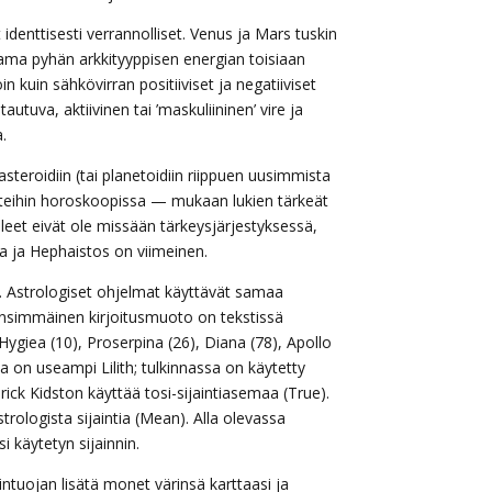
 identtisesti verrannolliset. Venus ja Mars tuskin
ama pyhän arkkityyppisen energian toisiaan
n kuin sähkövirran positiiviset ja negatiiviset
utuva, aktiivinen tai ’maskuliininen’ vire ja
.
teroidiin (tai planetoidiin riippuen uusimmista
entteihin horoskoopissa — mukaan lukien tärkeät
eet eivät ole missään tärkeysjärjestyksessä,
aa ja Hephaistos on viimeinen.
. Astrologiset ohjelmat käyttävät samaa
ensimmäinen kirjoitusmuoto on tekstissä
ia/Hygiea (10), Proserpina (26), Diana (78), Apollo
 on useampi Lilith; tulkinnassa on käytetty
ick Kidston käyttää tosi-sijaintiasemaa (True).
ologista sijaintia (Mean). Alla olevassa
 käytetyn sijainnin.
ntuojan lisätä monet värinsä karttaasi ja