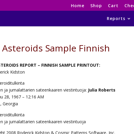
Home
Shop
Cart
Che
Reports
s Asteroids Sample Finnish
ASTEROIDS REPORT – FINNISH SAMPLE PRINTOUT:
erick Kidston
teroiditulkinta
en ja jumalattarien sateenkaaren viestintuoja:
Julia Roberts
u 28, 1967 – 12:16 AM
a, Georgia
teroiditulkinta
en ja jumalattarien sateenkaaren viestintuoja
ght 2008 Roderick Kidston & Cosmic Patterns Software, Inc.