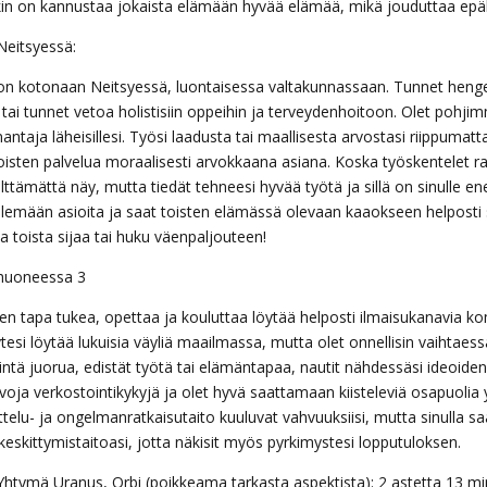
kin on kannustaa jokaista elämään hyvää elämää, mikä jouduttaa epä
Neitsyessä:
on kotonaan Neitsyessä, luontaisessa valtakunnassaan. Tunnet henge
’ tai tunnet vetoa holistisiin oppeihin ja terveydenhoitoon. Olet pohjim
ntaja läheisillesi. Työsi laadusta tai maallisesta arvostasi riippumatta,
toisten palvelua moraalisesti arvokkaana asiana. Koska työskentelet ra
älttämättä näy, mutta tiedät tehneesi hyvää työtä ja sillä on sinulle 
elemään asioita ja saat toisten elämässä olevaan kaaokseen helposti se
a toista sijaa tai huku väenpaljouteen!
huoneessa 3
en tapa tukea, opettaa ja kouluttaa löytää helposti ilmaisukanavia
tesi löytää lukuisia väyliä maailmassa, mutta olet onnellisin vaihtaess
sintä juorua, edistät työtä tai elämäntapaa, nautit nähdessäsi ideoide
oja verkostointikykyjä ja olet hyvä saattamaan kiisteleviä osapuolia yh
telu- ja ongelmanratkaisutaito kuuluvat vahvuuksiisi, mutta sinulla sa
keskittymistaitoasi, jotta näkisit myös pyrkimystesi lopputuloksen.
Yhtymä Uranus, Orbi (poikkeama tarkasta aspektista): 2 astetta 13 mi