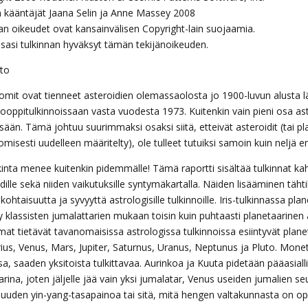
n kääntäjät Jaana Selin ja Anne Massey 2008
ijan oikeudet ovat kansainvälisen Copyright-lain suojaamia.
sasi tulkinnan hyväksyt tämän tekijänoikeuden.
to
omit ovat tienneet asteroidien olemassaolosta jo 1900-luvun alusta lä
ooppitulkinnoissaan vasta vuodesta 1973. Kuitenkin vain pieni osa astr
sään. Tämä johtuu suurimmaksi osaksi siitä, etteivät asteroidit (tai p
misesti uudelleen määritelty), ole tulleet tutuiksi samoin kuin neljä en
lkinta menee kuitenkin pidemmälle! Tämä raportti sisältää tulkinnat kahd
dille sekä niiden vaikutuksille syntymäkartalla. Näiden lisääminen täht
skohtaisuutta ja syvyyttä astrologisille tulkinnoille. Iris-tulkinnassa pl
y klassisten jumalattarien mukaan toisin kuin puhtaasti planetaarinen 
at tietävät tavanomaisissa astrologissa tulkinnoissa esiintyvät planet
ius, Venus, Mars, Jupiter, Saturnus, Uranus, Neptunus ja Pluto. Monet 
sa, saaden yksitoista tulkittavaa. Aurinkoa ja Kuuta pidetään pääasial
rina, joten jäljelle jää vain yksi jumalatar, Venus useiden jumalien s
isuuden yin-yang-tasapainoa tai sitä, mitä hengen valtakunnasta on op