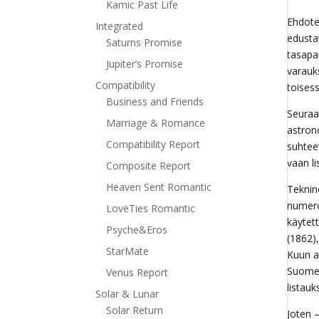
Kamic Past Life
Ehdotet
Integrated
edusta
Saturns Promise
tasapai
Jupiter’s Promise
varauks
Compatibility
toisess
Business and Friends
Seuraa
Marriage & Romance
astron
Compatibility Report
suhtee
vaan l
Composite Report
Heaven Sent Romantic
Teknin
numero
LoveTies Romantic
käytett
Psyche&Eros
(1862)
StarMate
Kuun ap
Suomen
Venus Report
listauk
Solar & Lunar
Solar Return
Joten 