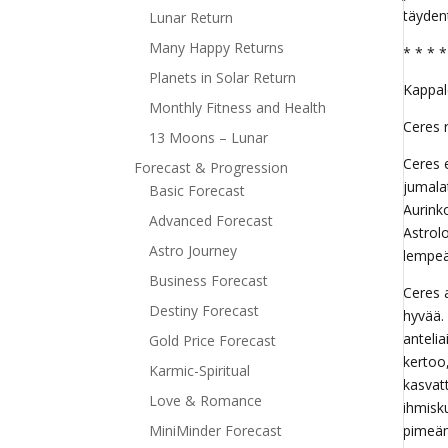
täyden
Lunar Return
Many Happy Returns
* * * *
Planets in Solar Return
Kappal
Monthly Fitness and Health
Ceres 
13 Moons – Lunar
Ceres 
Forecast & Progression
jumala
Basic Forecast
Aurink
Advanced Forecast
Astrol
Astro Journey
lempeä
Business Forecast
Ceres 
Destiny Forecast
hyvää.
antelia
Gold Price Forecast
kertoo
Karmic-Spiritual
kasvat
Love & Romance
ihmisk
MiniMinder Forecast
pimeäm