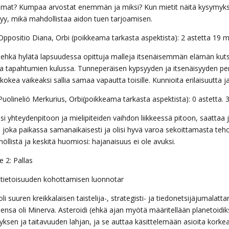
at? Kumpaa arvostat enemmän ja miksi? Kun mietit näitä kysymyksiä
tyy, mikä mahdollistaa aidon tuen tarjoamisen.
Oppositio Diana, Orbi (poikkeama tarkasta aspektista): 2 astetta 19 m
 ehkä hylätä lapsuudessa opittuja malleja itsenäisemmän elämän kut
ua tapahtumien kulussa. Tunneperäisen kypsyyden ja itsenäisyyden pe
kokea vaikeaksi sallia samaa vapautta toisille. Kunnioita erilaisuutta j
Puolineliö Merkurius, Orbi(poikkeama tarkasta aspektista): 0 astetta. 
si yhteydenpitoon ja mielipiteiden vaihdon liikkeessä pitoon, saattaa 
la joka paikassa samanaikaisesti ja olisi hyvä varoa sekoittamasta teh
öllistä ja keskitä huomiosi: hajanaisuus ei ole avuksi.
e 2: Pallas
, tietoisuuden kohottamisen luonnotar
oli suuren kreikkalaisen taistelija-, strategisti- ja tiedonetsijäjumalat
eensa oli Minerva. Asteroidi (ehkä ajan myötä määritellään planetoidik
ksen ja taitavuuden lahjan, ja se auttaa käsittelemään asioita korkeam