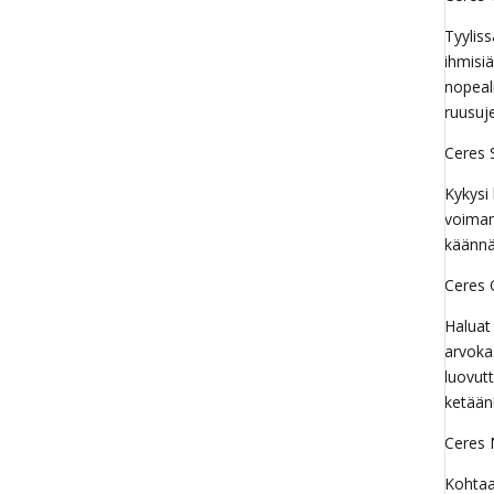
Tyylis
ihmisiä
nopeali
ruusuj
Ceres S
Kykysi
voiman
käännä
Ceres 
Haluat
arvokas
luovutt
ketään
Ceres 
Kohtaa