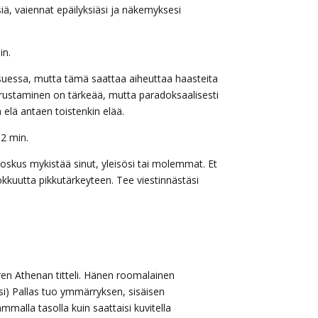
, vaiennat epäilyksiäsi ja näkemyksesi
in.
suessa, mutta tämä saattaa aiheuttaa haasteita
rustaminen on tärkeää, mutta paradoksaalisesti
a elä antaen toistenkin elää.
32 min.
joskus mykistää sinut, yleisösi tai molemmat. Et
okkuutta pikkutärkeyteen. Tee viestinnästäsi
taren Athenan titteli. Hänen roomalainen
si) Pallas tuo ymmärryksen, sisäisen
malla tasolla kuin saattaisi kuvitella