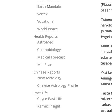
(Pluton
Earth Mandala
ollaan
Vertex
Toinen 
Vocational
henkil
World Peace
ja mate
Health Reports
Hygeia
AstroMed
Muut Ir
Cosmobiology
sosiaa
Medical Forecast
eduste
tasapa
MedScan
Chinese Reports
Yksi ke
New Astrology
Auring
Muita 
Chinese Astrology Profile
Past Life
Tästä t
Cayce Past Life
tulkint
tarkas
Karmic Insight
astraal