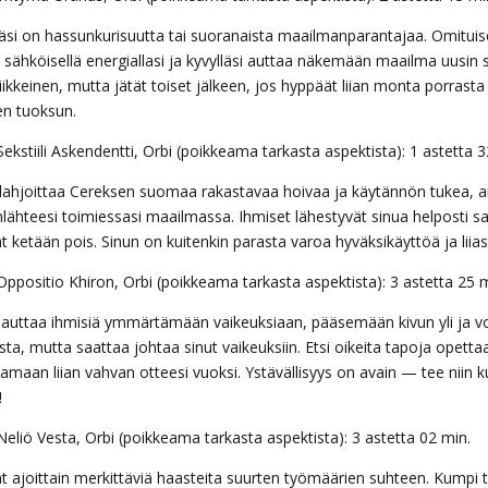
säsi on hassunkurisuutta tai suoranaista maailmanparantajaa. Omituise
 sähköisellä energiallasi ja kyvylläsi auttaa näkemään maailma uusin s
ikkeinen, mutta jätät toiset jälkeen, jos hyppäät liian monta porrasta ke
en tuoksun.
ekstiili Askendentti, Orbi (poikkeama tarkasta aspektista): 1 astetta 3
 lahjoittaa Cereksen suomaa rakastavaa hoivaa ja käytännön tukea, an
lähteesi toimiessasi maailmassa. Ihmiset lähestyvät sinua helposti s
t ketään pois. Sinun on kuitenkin parasta varoa hyväksikäyttöä ja lii
Oppositio Khiron, Orbi (poikkeama tarkasta aspektista): 3 astetta 25 m
 auttaa ihmisiä ymmärtämään vaikeuksiaan, pääsemään kivun yli ja 
ta, mutta saattaa johtaa sinut vaikeuksiin. Etsi oikeita tapoja opetta
amaan liian vahvan otteesi vuoksi. Ystävällisyys on avain — tee niin ku
!
Neliö Vesta, Orbi (poikkeama tarkasta aspektista): 3 astetta 02 min.
t ajoittain merkittäviä haasteita suurten työmäärien suhteen. Kumpi tu