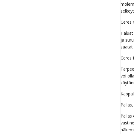
molemm
selkey
Ceres 
Haluat
ja sur
saatat 
Ceres 
Tarpee
voi ol
käytänn
Kappal
Pallas
Pallas 
vastin
näkemy