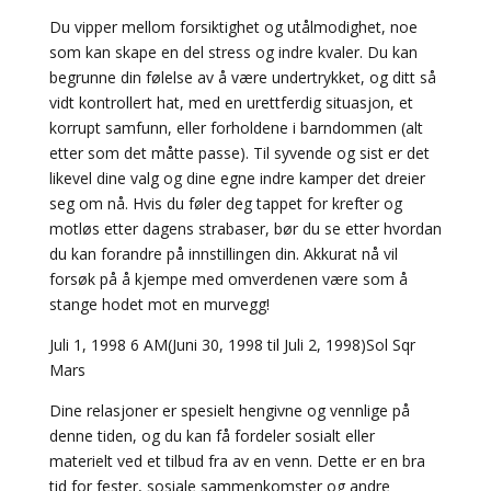
Du vipper mellom forsiktighet og utålmodighet, noe
som kan skape en del stress og indre kvaler. Du kan
begrunne din følelse av å være undertrykket, og ditt så
vidt kontrollert hat, med en urettferdig situasjon, et
korrupt samfunn, eller forholdene i barndommen (alt
etter som det måtte passe). Til syvende og sist er det
likevel dine valg og dine egne indre kamper det dreier
seg om nå. Hvis du føler deg tappet for krefter og
motløs etter dagens strabaser, bør du se etter hvordan
du kan forandre på innstillingen din. Akkurat nå vil
forsøk på å kjempe med omverdenen være som å
stange hodet mot en murvegg!
Juli 1, 1998 6 AM(Juni 30, 1998 til Juli 2, 1998)Sol Sqr
Mars
Dine relasjoner er spesielt hengivne og vennlige på
denne tiden, og du kan få fordeler sosialt eller
materielt ved et tilbud fra av en venn. Dette er en bra
tid for fester, sosiale sammenkomster og andre