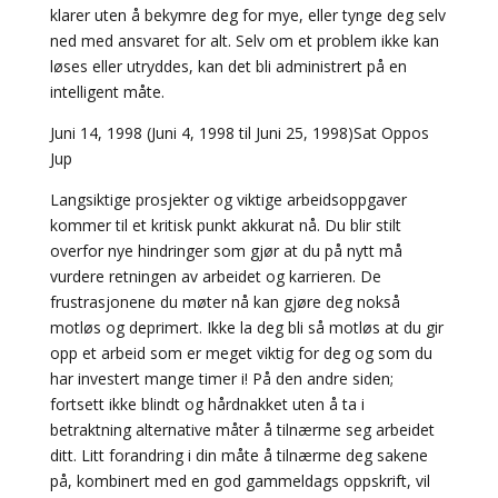
klarer uten å bekymre deg for mye, eller tynge deg selv
ned med ansvaret for alt. Selv om et problem ikke kan
løses eller utryddes, kan det bli administrert på en
intelligent måte.
Juni 14, 1998 (Juni 4, 1998 til Juni 25, 1998)Sat Oppos
Jup
Langsiktige prosjekter og viktige arbeidsoppgaver
kommer til et kritisk punkt akkurat nå. Du blir stilt
overfor nye hindringer som gjør at du på nytt må
vurdere retningen av arbeidet og karrieren. De
frustrasjonene du møter nå kan gjøre deg nokså
motløs og deprimert. Ikke la deg bli så motløs at du gir
opp et arbeid som er meget viktig for deg og som du
har investert mange timer i! På den andre siden;
fortsett ikke blindt og hårdnakket uten å ta i
betraktning alternative måter å tilnærme seg arbeidet
ditt. Litt forandring i din måte å tilnærme deg sakene
på, kombinert med en god gammeldags oppskrift, vil