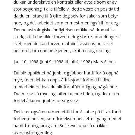
du kan underskrive en kontrakt eller avtale som er av
stor betydning. I alle tilfelle vil dette være en positiv tid
da du er i stand til å ofre deg selv for saker som betyr
noe, og det arbeidet som er mest meningsfull for deg.
Denne astrologiske innflytelsen er ikke så dramatisk
sterk, så du bør ikke forvente deg større forandringer i
livet, men du kan forvente at din livssituasjon tar et
bestemt, om enn beskjedent, skritt i riktig retning.
Juni 10, 1998 (Juni 9, 1998 til Juli 4, 1998) Mars 6. hus
Du blir oppildnet på jobb, og jobber hardt for å oppnå
mye, men det kan oppstå friksjon i forhold til dine
medarbeidere hvis du blir for utålmodig og pågående.
Du er ikke så mye lagspiller i denne tiden, og det er en
fordel å kunne jobbe for seg selv.
Dette er også en utmerket tid for å satse på tiltak for å
forbedre helsen, som for eksempel sette i gang med et
hardt treningsprogram. Se likevel opp så du ikke
overanstrenger deg.