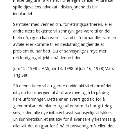
hjelpe deg til å få klarhet i dine egne tanker. Andre kan
spille djevelens advokat i diskusjonene du blir
innblandet i.
Samtaler med vennen din, forretningspartneren, eller
andre nære bekjente vil sannsynligvis være til en del
hjelp nå, og du kan være i stand til å forhandle fram en
avtale eller komme til en beslutning angående et
problem du har hatt. Du er sannsynligvis mye mer
rettferdig og objektiv på denne tiden.
Juni 15, 1998 5 AM(Juni 13, 1998 til Juni 16, 1998)Mars
Trig Sat
På denne tiden vil du gjerne utvide aktivitetsområdet
ditt; du har energien til å utføre mye og å ta på deg
flere utfordringer. Dette er en svært god tid for å
gjennomføre de planer og løfter som du har gitt deg
selv, siden alle nye initiativ høyst sannsynlig vil lykkes.
En sunnhetskur, et initiativ for å avansere yrkesmessig,
eller alt det du gjør for å nå et prisverdig mål eller ideal,