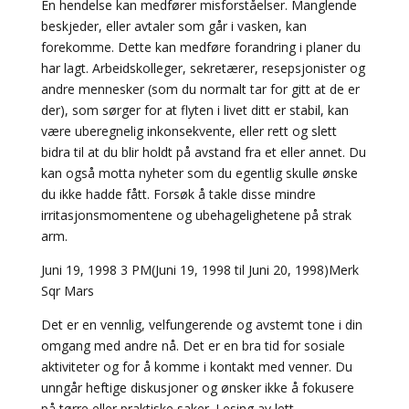
En hendelse kan medfører misforståelser. Manglende
beskjeder, eller avtaler som går i vasken, kan
forekomme. Dette kan medføre forandring i planer du
har lagt. Arbeidskolleger, sekretærer, resepsjonister og
andre mennesker (som du normalt tar for gitt at de er
der), som sørger for at flyten i livet ditt er stabil, kan
være uberegnelig inkonsekvente, eller rett og slett
bidra til at du blir holdt på avstand fra et eller annet. Du
kan også motta nyheter som du egentlig skulle ønske
du ikke hadde fått. Forsøk å takle disse mindre
irritasjonsmomentene og ubehagelighetene på strak
arm.
Juni 19, 1998 3 PM(Juni 19, 1998 til Juni 20, 1998)Merk
Sqr Mars
Det er en vennlig, velfungerende og avstemt tone i din
omgang med andre nå. Det er en bra tid for sosiale
aktiviteter og for å komme i kontakt med venner. Du
unngår heftige diskusjoner og ønsker ikke å fokusere
på tørre eller praktiske saker. Lesing av lett