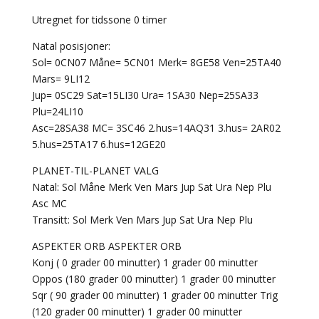
Utregnet for tidssone 0 timer
Natal posisjoner:
Sol= 0CN07 Måne= 5CN01 Merk= 8GE58 Ven=25TA40
Mars= 9LI12
Jup= 0SC29 Sat=15LI30 Ura= 1SA30 Nep=25SA33
Plu=24LI10
Asc=28SA38 MC= 3SC46 2.hus=14AQ31 3.hus= 2AR02
5.hus=25TA17 6.hus=12GE20
PLANET-TIL-PLANET VALG
Natal: Sol Måne Merk Ven Mars Jup Sat Ura Nep Plu
Asc MC
Transitt: Sol Merk Ven Mars Jup Sat Ura Nep Plu
ASPEKTER ORB ASPEKTER ORB
Konj ( 0 grader 00 minutter) 1 grader 00 minutter
Oppos (180 grader 00 minutter) 1 grader 00 minutter
Sqr ( 90 grader 00 minutter) 1 grader 00 minutter Trig
(120 grader 00 minutter) 1 grader 00 minutter