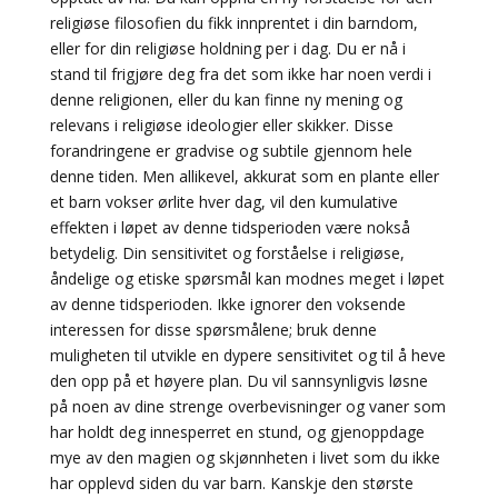
religiøse filosofien du fikk innprentet i din barndom,
eller for din religiøse holdning per i dag. Du er nå i
stand til frigjøre deg fra det som ikke har noen verdi i
denne religionen, eller du kan finne ny mening og
relevans i religiøse ideologier eller skikker. Disse
forandringene er gradvise og subtile gjennom hele
denne tiden. Men allikevel, akkurat som en plante eller
et barn vokser ørlite hver dag, vil den kumulative
effekten i løpet av denne tidsperioden være nokså
betydelig. Din sensitivitet og forståelse i religiøse,
åndelige og etiske spørsmål kan modnes meget i løpet
av denne tidsperioden. Ikke ignorer den voksende
interessen for disse spørsmålene; bruk denne
muligheten til utvikle en dypere sensitivitet og til å heve
den opp på et høyere plan. Du vil sannsynligvis løsne
på noen av dine strenge overbevisninger og vaner som
har holdt deg innesperret en stund, og gjenoppdage
mye av den magien og skjønnheten i livet som du ikke
har opplevd siden du var barn. Kanskje den største