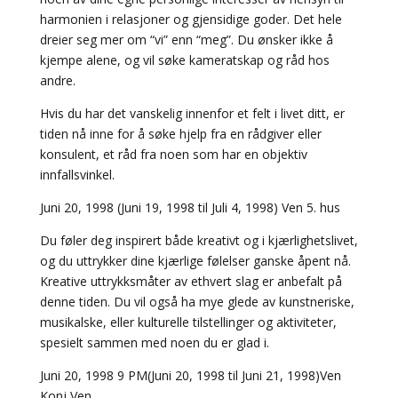
harmonien i relasjoner og gjensidige goder. Det hele
dreier seg mer om “vi” enn “meg”. Du ønsker ikke å
kjempe alene, og vil søke kameratskap og råd hos
andre.
Hvis du har det vanskelig innenfor et felt i livet ditt, er
tiden nå inne for å søke hjelp fra en rådgiver eller
konsulent, et råd fra noen som har en objektiv
innfallsvinkel.
Juni 20, 1998 (Juni 19, 1998 til Juli 4, 1998) Ven 5. hus
Du føler deg inspirert både kreativt og i kjærlighetslivet,
og du uttrykker dine kjærlige følelser ganske åpent nå.
Kreative uttrykksmåter av ethvert slag er anbefalt på
denne tiden. Du vil også ha mye glede av kunstneriske,
musikalske, eller kulturelle tilstellinger og aktiviteter,
spesielt sammen med noen du er glad i.
Juni 20, 1998 9 PM(Juni 20, 1998 til Juni 21, 1998)Ven
Konj Ven