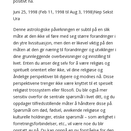
positivt nå.
Juni 25, 1998 (Feb 11, 1998 til Aug 3, 1998)Nep Sekst
Ura
Denne astrologiske påvirkningen er subtil på en slik
måte at den ikke vil føre med seg større forandringer i
din ytre livssituasjon, men den er likevel viktig på den
måten at den gir næring til forandringer og utviklinger i
dine grunnleggende overbevisninger og innstilling til
livet. Enten du anser deg selv for å være religiøs og
spirituelt orientert eller ikke, vil dine religiøse og
åndelige perspektiver bli dypere og modnes nå. Disse
perspektivene trenger ikke være knyttet til et spesielt
religiøst trossystem eller filosofi. Du blir også mer
sensitiv overfor de sentrale spørsmål i livet ditt, og du
oppdager tilfredsstillende måter å håndtere disse på.
Spørsmål om død, fødsel, avvikende religiøse og
kulturelle holdninger, etiske spørsmål – som ærlighet i
forretningsforbindelser, etc., vil være noe du blir
opptatt av nå. Du kan oppnå en ny forståelse for den