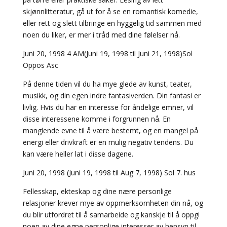
skjønnlitteratur, gå ut for å se en romantisk komedie,
eller rett og slett tilbringe en hyggelig tid sammen med
noen du liker, er mer i tråd med dine følelser nå.
Juni 20, 1998 4 AM(Juni 19, 1998 til Juni 21, 1998)Sol
Oppos Asc
På denne tiden vil du ha mye glede av kunst, teater,
musikk, og din egen indre fantasiverden. Din fantasi er
livlig. Hvis du har en interesse for åndelige emner, vil
disse interessene komme i forgrunnen nå. En
manglende evne til å være bestemt, og en mangel på
energi eller drivkraft er en mulig negativ tendens. Du
kan være heller lat i disse dagene.
Juni 20, 1998 (Juni 19, 1998 til Aug 7, 1998) Sol 7. hus
Fellesskap, ekteskap og dine nære personlige
relasjoner krever mye av oppmerksomheten din nå, og
du blir utfordret til å samarbeide og kanskje til å oppgi
noen av dine egne personlige interesser av hensyn til