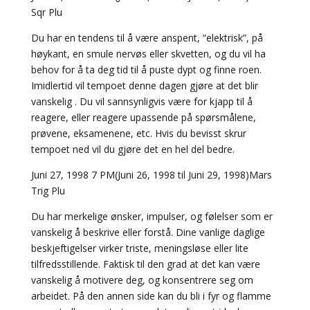
Sqr Plu
Du har en tendens til å være anspent, “elektrisk”, på
høykant, en smule nervøs eller skvetten, og du vil ha
behov for å ta deg tid til å puste dypt og finne roen.
Imidlertid vil tempoet denne dagen gjøre at det blir
vanskelig . Du vil sannsynligvis være for kjapp til å
reagere, eller reagere upassende på spørsmålene,
prøvene, eksamenene, etc. Hvis du bevisst skrur
tempoet ned vil du gjøre det en hel del bedre.
Juni 27, 1998 7 PM(Juni 26, 1998 til Juni 29, 1998)Mars
Trig Plu
Du har merkelige ønsker, impulser, og følelser som er
vanskelig å beskrive eller forstå. Dine vanlige daglige
beskjeftigelser virker triste, meningsløse eller lite
tilfredsstillende. Faktisk til den grad at det kan være
vanskelig å motivere deg, og konsentrere seg om
arbeidet. På den annen side kan du bli i fyr og flamme