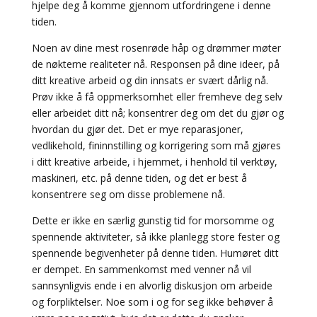
hjelpe deg å komme gjennom utfordringene i denne
tiden.
Noen av dine mest rosenrøde håp og drømmer møter
de nøkterne realiteter nå. Responsen på dine ideer, på
ditt kreative arbeid og din innsats er svært dårlig nå.
Prøv ikke å få oppmerksomhet eller fremheve deg selv
eller arbeidet ditt nå; konsentrer deg om det du gjør og
hvordan du gjør det. Det er mye reparasjoner,
vedlikehold, fininnstilling og korrigering som må gjøres
i ditt kreative arbeide, i hjemmet, i henhold til verktøy,
maskineri, etc. på denne tiden, og det er best å
konsentrere seg om disse problemene nå.
Dette er ikke en særlig gunstig tid for morsomme og
spennende aktiviteter, så ikke planlegg store fester og
spennende begivenheter på denne tiden. Humøret ditt
er dempet. En sammenkomst med venner nå vil
sannsynligvis ende i en alvorlig diskusjon om arbeide
og forpliktelser. Noe som i og for seg ikke behøver å