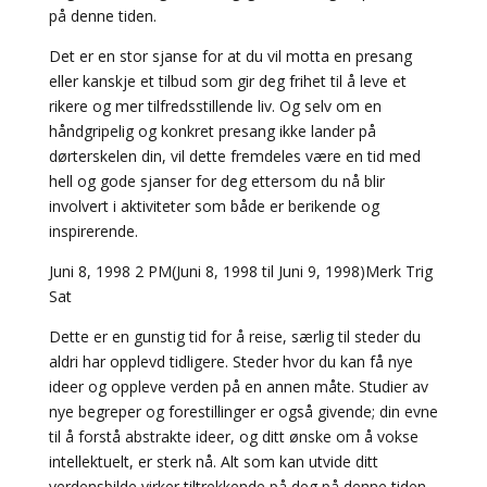
på denne tiden.
Det er en stor sjanse for at du vil motta en presang
eller kanskje et tilbud som gir deg frihet til å leve et
rikere og mer tilfredsstillende liv. Og selv om en
håndgripelig og konkret presang ikke lander på
dørterskelen din, vil dette fremdeles være en tid med
hell og gode sjanser for deg ettersom du nå blir
involvert i aktiviteter som både er berikende og
inspirerende.
Juni 8, 1998 2 PM(Juni 8, 1998 til Juni 9, 1998)Merk Trig
Sat
Dette er en gunstig tid for å reise, særlig til steder du
aldri har opplevd tidligere. Steder hvor du kan få nye
ideer og oppleve verden på en annen måte. Studier av
nye begreper og forestillinger er også givende; din evne
til å forstå abstrakte ideer, og ditt ønske om å vokse
intellektuelt, er sterk nå. Alt som kan utvide ditt
verdensbilde virker tiltrekkende på deg på denne tiden.